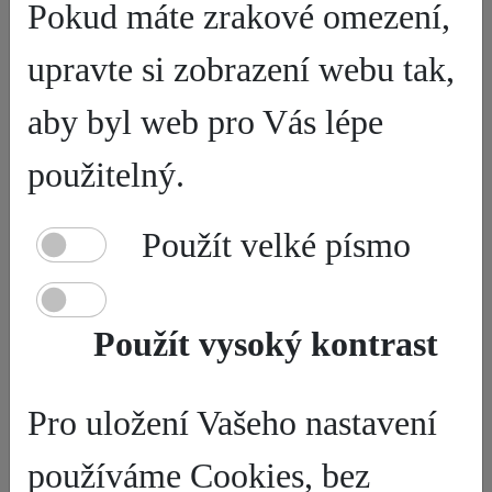
Pokud máte zrakové omezení,
těchto termínů. ...
ZOBRAZIT CELÉ
upravte si zobrazení webu tak,
aby byl web pro Vás lépe
použitelný.
DOTAČNÍ PROJEKTY
Zveřejněno:
3.11.2023
Použít velké písmo
Bezplatné školní stravování Pardubického kraje ve školních
letech 2025/2026 a 2026/2027
CZ.03.04.01/00/25_081/0005409 Pardubický kraj i nadále
podporuje děti a žáky ze sociálně slabých rodin, jejichž ...
Použít vysoký kontrast
ZOBRAZIT CELÉ
Pro uložení Vašeho nastavení
používáme Cookies, bez