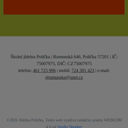
Školní jídelna Polička | Rumunská 646, Polička 57201 | IČ:
75007975, DIČ: CZ75007975
telefon:
461 725 996
| mobil:
724 301 423
|
e-mail:
sjrumunska@unet.cz
©2026 Jídelna Polička, Tento web využívá redakční systém WEBCOM
4.0 od
Studio Neudert