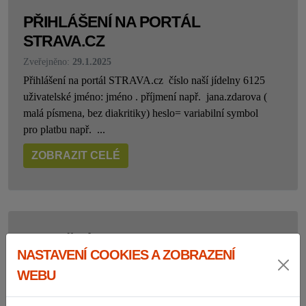
PŘIHLÁŠENÍ NA PORTÁL
STRAVA.CZ
Zveřejněno:
29.1.2025
Přihlášení na portál STRAVA.cz číslo naší jídelny 6125
uživatelské jméno: jméno . příjmení např. jana.zdarova (
malá písmena, bez diakritiky) heslo= variabilní symbol
pro platbu např. ...
ZOBRAZIT CELÉ
DOTAČNÍ PROJEKTY
NASTAVENÍ COOKIES A ZOBRAZENÍ
Zveřejněno:
3.11.2023
WEBU
Bezplatné školní stravování Pardubického kraje ve školních
letech 2025/2026 a 2026/2027