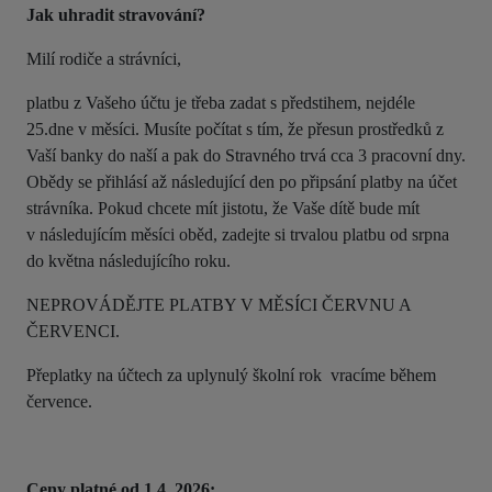
Jak uhradit stravování?
Milí rodiče a strávníci,
platbu z Vašeho účtu je třeba zadat s předstihem, nejdéle
25.dne v měsíci. Musíte počítat s tím, že přesun prostředků z
Vaší banky do naší
a pak
do Stravného trvá cca 3 pracovní dny.
Obědy se přihlásí až následující den po připsání platby na účet
strávníka.
Pokud chcete mít jistotu, že Vaše dítě bude mít
v následujícím měsíci oběd, zadejte si trvalou platbu od srpna
do května následujícího roku.
NEPROVÁDĚJTE PLATBY V MĚSÍCI ČERVNU A
ČERVENCI.
Přeplatky na účtech za uplynulý školní rok vracíme během
července.
Ceny platné od 1.4. 2026: