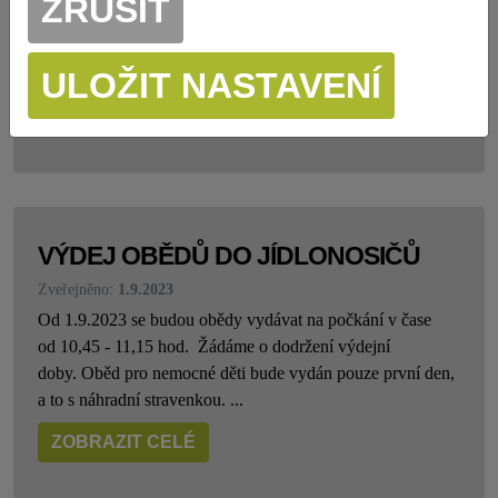
ZRUŠIT
odhlašovat obědy. Vyhláška 107/ 2005 sb. §2 odst. 7 - jídla
podávána v rámci školního stravování konzumují strávníci
v provozovně školního stravován...
ZOBRAZIT CELÉ
VÝDEJ OBĚDŮ DO JÍDLONOSIČŮ
Zveřejněno:
1.9.2023
Od 1.9.2023 se budou obědy vydávat na počkání v čase
od 10,45 - 11,15 hod. Žádáme o dodržení výdejní
doby. Oběd pro nemocné děti bude vydán pouze první den,
a to s náhradní stravenkou. ...
ZOBRAZIT CELÉ