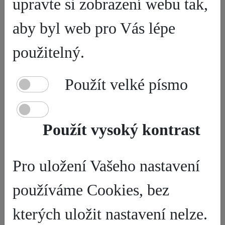
upravte si zobrazení webu tak,
Přihlášení na portál STRAVA.cz číslo naší jídelny 6125
uživatelské jméno: jméno . příjmení např. jana.zdarova (
aby byl web pro Vás lépe
malá písmena, bez diakritiky) heslo= variabilní symbol
pro platbu např. ...
použitelný.
ZOBRAZIT CELÉ
Použít velké písmo
PLATBY OBĚDŮ V HOTOVOSTI
Použít vysoký kontrast
Zveřejněno:
6.1.2025
Platby za obědy v hotovosti přijímáme od 25.dne daného
Pro uložení Vašeho nastavení
měsíce a první 2 dny nového měsíce. Žádáme o dodržení
těchto termínů. ...
používáme Cookies, bez
ZOBRAZIT CELÉ
kterých uložit nastavení nelze.